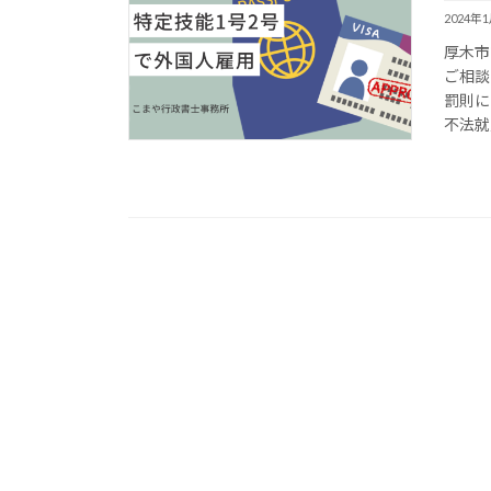
2024年
厚木市
ご相談
罰則に
不法就