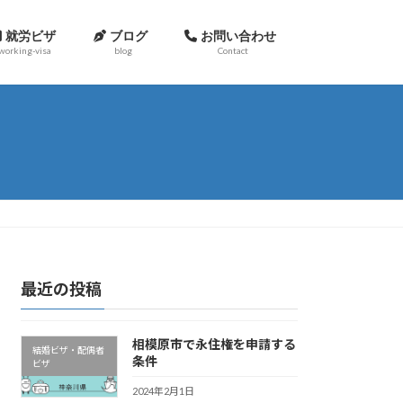
就労ビザ
ブログ
お問い合わせ
working-visa
blog
Contact
会社概要
最近の投稿
相模原市で永住権を申請する
結婚ビザ・配偶者
条件
ビザ
2024年2月1日