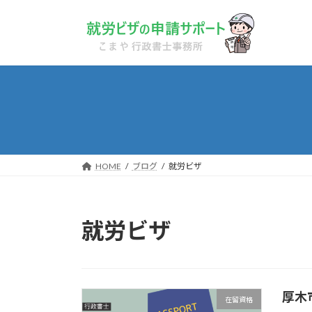
コ
ナ
ン
ビ
テ
ゲ
ン
ー
ツ
シ
へ
ョ
ス
ン
キ
に
ッ
移
プ
動
HOME
ブログ
就労ビザ
就労ビザ
厚木
在留資格