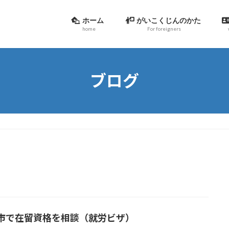
ホーム
がいこくじんのかた
home
For foreigners
ブログ
市で在留資格を相談（就労ビザ）