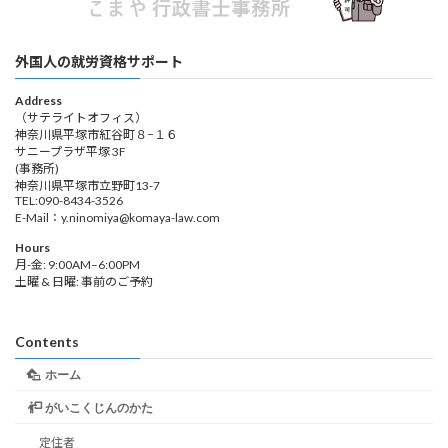
外国人の就労資格サポート
Address
（サテライトオフィス）
神奈川県平塚市紅谷町８−１６
サニープラザ平塚 3F
(事務所)
神奈川県平塚市立野町13-7
TEL:090-8434-3526
E-Mail：y.ninomiya@komaya-law.com
Hours
月-金: 9:00AM–6:00PM
土曜 & 日曜: 事前のご予約
Contents
ホーム
がいこくじんのかた
定住者